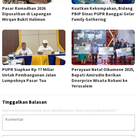
Pasar Ramadhan 2026
Kuatkan Kekompakan, Bidang
Dipusatkan di Lapangan
PBIP Dinas PUPR Banggai Gelar
Mirqan Bukit Halimun
Family Gathering
PUPR Siapkan Rp 77 Miliar
Perayaan Natal Oikumene 2025,
Untuk Pembangunan Jalan
Bupati Amirudin Berikan
Lumpoknya Pasar Tua
Doorprize Wisata Rohani ke
Yerusalem
Tinggalkan Balasan
Alamat email Anda tidak akan dipublikasikan.
Ruas yang wajib ditandai
*