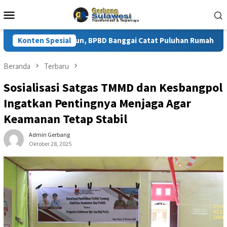
Loncat
Menu
ke
Mobile
konten
alam Tiga Tahun, BPBD Banggai Catat Puluhan Rumah Warga Rusak
Konten Spesial
Beranda
Terbaru
Sosialisasi Satgas TMMD dan Kesbangpol
Ingatkan Pentingnya Menjaga Agar
Keamanan Tetap Stabil
Admin Gerbang
Oktober 28, 2025