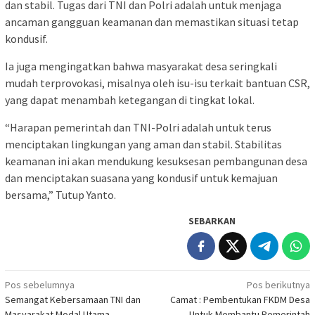
dan stabil. Tugas dari TNI dan Polri adalah untuk menjaga
ancaman gangguan keamanan dan memastikan situasi tetap
kondusif.
Ia juga mengingatkan bahwa masyarakat desa seringkali
mudah terprovokasi, misalnya oleh isu-isu terkait bantuan CSR,
yang dapat menambah ketegangan di tingkat lokal.
“Harapan pemerintah dan TNI-Polri adalah untuk terus
menciptakan lingkungan yang aman dan stabil. Stabilitas
keamanan ini akan mendukung kesuksesan pembangunan desa
dan menciptakan suasana yang kondusif untuk kemajuan
bersama,” Tutup Yanto.
SEBARKAN
Navigasi
Pos sebelumnya
Pos berikutnya
Semangat Kebersamaan TNI dan
Camat : Pembentukan FKDM Desa
pos
Masyarakat Modal Utama
Untuk Membantu Pemerintah