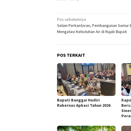
Navigasi
Pos sebelumnya
Selain Perkantoran, Pembangunan Sumur 
pos
Mengatasi Kebutuhan Air di Rujab Bupati
POS TERKAIT
Bupati Banggai Hadiri
Kapo
Rakernas Apkasi Tahun 2026
Bers
Sine
Pera