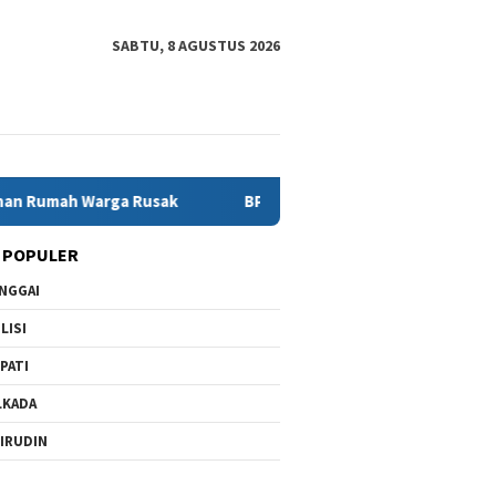
SABTU, 8 AGUSTUS 2026
arga Rusak
BPBD Banggai Dorong Penguatan Mitigasi Usai
 POPULER
NGGAI
LISI
PATI
LKADA
IRUDIN