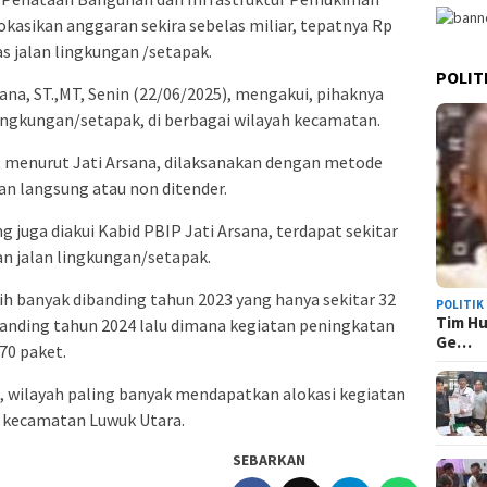
asikan anggaran sekira sebelas miliar, tepatnya Rp
s jalan lingkungan /setapak.
POLIT
sana, ST.,MT, Senin (22/06/2025), mengakui, pihaknya
ingkungan/setapak, di berbagai wilayah kecamatan.
t menurut Jati Arsana, dilaksanakan dengan metode
n langsung atau non ditender.
uga diakui Kabid PBIP Jati Arsana, terdapat sekitar
an jalan lingkungan/setapak.
ih banyak dibanding tahun 2023 yang hanya sekitar 32
POLITIK
Tim Hu
banding tahun 2024 lalu dimana kegiatan peningkatan
Ge…
70 paket.
u, wilayah paling banyak mendapatkan alokasi kegiatan
h kecamatan Luwuk Utara.
SEBARKAN