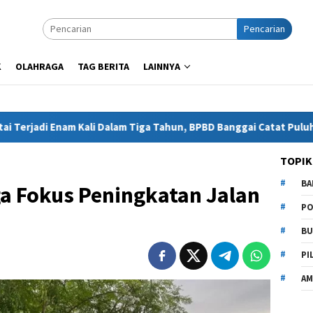
Pencarian
K
OLAHRAGA
TAG BERITA
LAINNYA
Enam Kali Dalam Tiga Tahun, BPBD Banggai Catat Puluhan Rumah W
TOPIK
BA
a Fokus Peningkatan Jalan
PO
BU
PI
AM