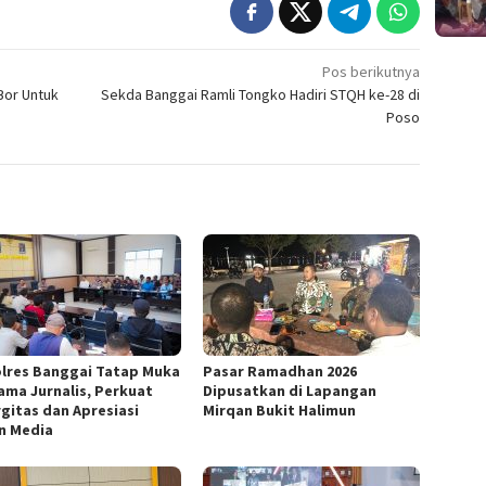
Pos berikutnya
Bor Untuk
Sekda Banggai Ramli Tongko Hadiri STQH ke-28 di
Poso
lres Banggai Tatap Muka
Pasar Ramadhan 2026
ama Jurnalis, Perkuat
Dipusatkan di Lapangan
rgitas dan Apresiasi
Mirqan Bukit Halimun
n Media