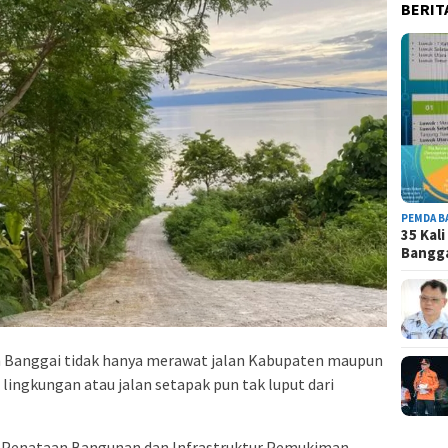
BERIT
PEMDA B
35 Kal
Bangg
 Banggai tidak hanya merawat jalan Kabupaten maupun
 lingkungan atau jalan setapak pun tak luput dari
g Penataan Bangunan dan Infrastruktur Pemukiman