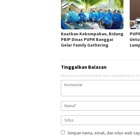
Kuatkan Kekompakan, Bidang
PUPR
PBIP Dinas PUPR Banggai
Untu
Gelar Family Gathering
Lump
Tinggalkan Balasan
Alamat email Anda tidak akan dipublikasikan.
Ru
Simpan nama, email, dan situs web say