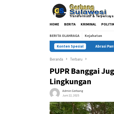
Loncat
ke
konten
HOME
BERITA
KRIMINAL
POLITI
BERITA OLAHRAGA
Kejahatan
ngsor, Begini Pesan Kepala BPBD
Konten Spesial
Abrasi Pantai Terjadi 
Beranda
Terbaru
PUPR Banggai Jug
Lingkungan
Admin Gerbang
Juni 22, 2025