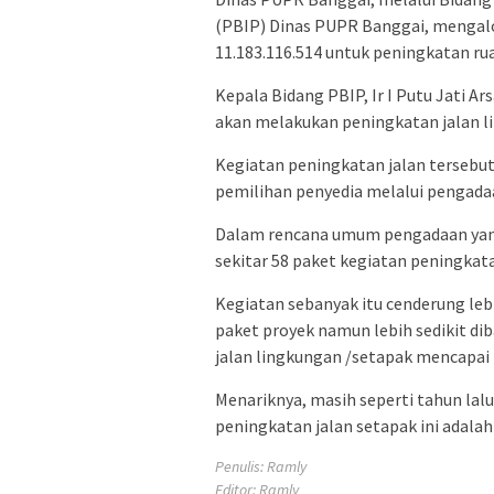
(PBIP) Dinas PUPR Banggai, mengalok
11.183.116.514 untuk peningkatan rua
Kepala Bidang PBIP, Ir I Putu Jati Ar
akan melakukan peningkatan jalan l
Kegiatan peningkatan jalan tersebu
pemilihan penyedia melalui pengadaa
Dalam rencana umum pengadaan yang j
sekitar 58 paket kegiatan peningkat
Kegiatan sebanyak itu cenderung leb
paket proyek namun lebih sedikit di
jalan lingkungan /setapak mencapai 
Menariknya, masih seperti tahun lal
peningkatan jalan setapak ini adala
Penulis: Ramly
Editor: Ramly