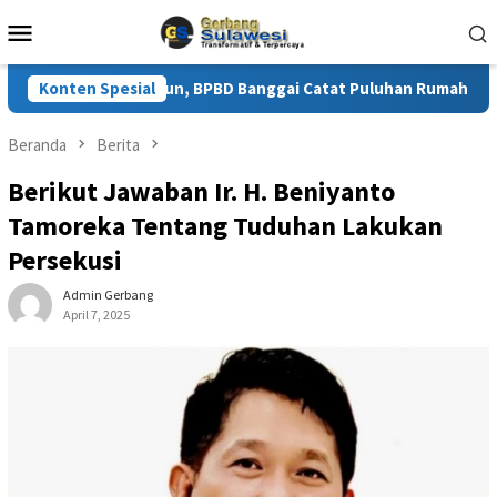
Loncat
Menu
ke
Mobile
konten
i Dalam Tiga Tahun, BPBD Banggai Catat Puluhan Rumah Warga Rus
Konten Spesial
Beranda
Berita
Berikut Jawaban Ir. H. Beniyanto
Tamoreka Tentang Tuduhan Lakukan
Persekusi
Admin Gerbang
April 7, 2025