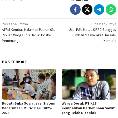
Editor: Ramly
SEBARKAN
Navigasi
Pos sebelumnya
Pos berikutnya
ATFM Kembali Kalahkan Paslon 03,
Usai PSU Ketua DPRD Banggai,
pos
Ribuan Warga Toili Banjiri Posko
Himbau Masyarakat Bersatu
Pemenangan
Kembali
POS TERKAIT
Bupati Buka Sosialisasi Sistem
Warga Desak PT KLS
Penerimaan Murid Baru 2025-
Kembalikan Perkebunan Sawit
2026
Yang Telah Dicaplok