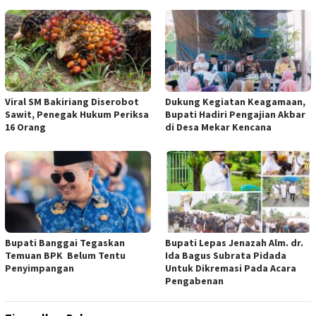
Viral SM Bakiriang Diserobot
Dukung Kegiatan Keagamaan,
Sawit, Penegak Hukum Periksa
Bupati Hadiri Pengajian Akbar
16 Orang
di Desa Mekar Kencana
Bupati Banggai Tegaskan
Bupati Lepas Jenazah Alm. dr.
Temuan BPK Belum Tentu
Ida Bagus Subrata Pidada
Penyimpangan
Untuk Dikremasi Pada Acara
Pengabenan