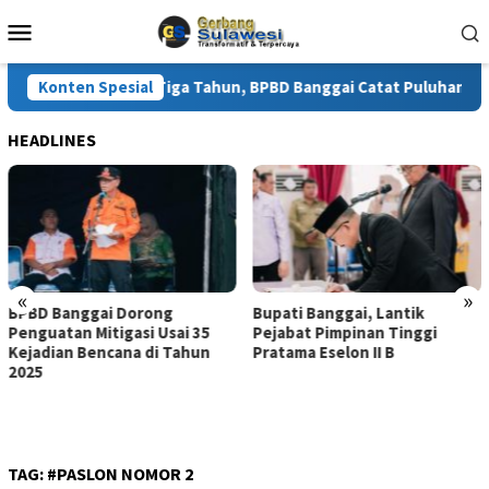
Loncat
Menu
ke
Mobile
konten
i Enam Kali Dalam Tiga Tahun, BPBD Banggai Catat Puluhan Rumah
Konten Spesial
HEADLINES
«
»
BPBD Banggai Dorong
Bupati Banggai, Lantik
Penguatan Mitigasi Usai 35
Pejabat Pimpinan Tinggi
Kejadian Bencana di Tahun
Pratama Eselon II B
2025
TAG:
#PASLON NOMOR 2