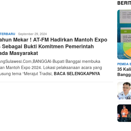
BERI
Admin
September 29, 2024
TERBARU
ahun Mekar ! AT-FM Hadirkan Mantoh Expo
Gerbang
 Sebagai Bukti Komitmen Pemerintah
ada Masyarakat
angSulawesi.Com,BANGGAI-Bupati Banggai membuka
PEMDA 
tan Mantoh Expo 2024. Lokasi pelaksanaan acara yang
35 Ka
sung tema “Merajut Tradisi,
BACA SELENGKAPNYA
Bangg