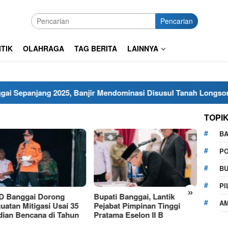
Pencarian
ITIK
OLAHRAGA
TAG BERITA
LAINNYA
njang 2025, Banjir Mendominasi Disusul Tanah Longsor, Begi
TOPI
B
PO
BU
PI
»
 Banggai Dorong
Bupati Banggai, Lantik
BPBD 
AM
uatan Mitigasi Usai 35
Pejabat Pimpinan Tinggi
Bantu
dian Bencana di Tahun
Pratama Eselon II B
Kebaka
Kelur