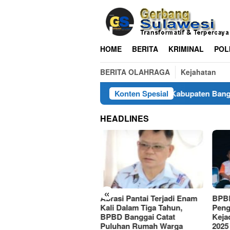
Loncat
ke
konten
HOME
BERITA
KRIMINAL
POL
BERITA OLAHRAGA
Kejahatan
35 Kali Bencana Hantam Kabupaten Banggai Sepa
Konten Spesial
HEADLINES
«
Abrasi Pantai Terjadi Enam
BPBD
Kali Bencana Hantam
Kali Dalam Tiga Tahun,
Peng
bupaten Banggai
BPBD Banggai Catat
Keja
anjang 2025, Banjir
Puluhan Rumah Warga
2025
ndominasi Disusul Tanah