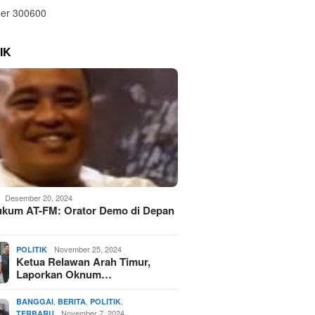
IK
Desember 20, 2024
ukum AT-FM: Orator Demo di Depan
November 25, 2024
POLITIK
Ketua Relawan Arah Timur,
Laporkan Oknum…
,
,
,
BANGGAI
BERITA
POLITIK
November 7, 2024
TERBARU