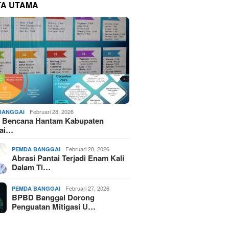
TA UTAMA
Rusak
Longsor, Begini Pesan
Kepala BPBD
Februari 28, 2026
BANGGAI
li Bencana Hantam Kabupaten
ai…
Februari 28, 2026
PEMDA BANGGAI
Abrasi Pantai Terjadi Enam Kali
Dalam Ti…
Februari 27, 2026
PEMDA BANGGAI
BPBD Banggai Dorong
Penguatan Mitigasi U…