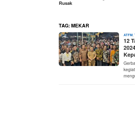
Rusak
gsor, Begini Pesan
pala BPBD
TAG:
MEKAR
,
ATFM
12 T
2024
Kep
Gerb
kegia
mengu