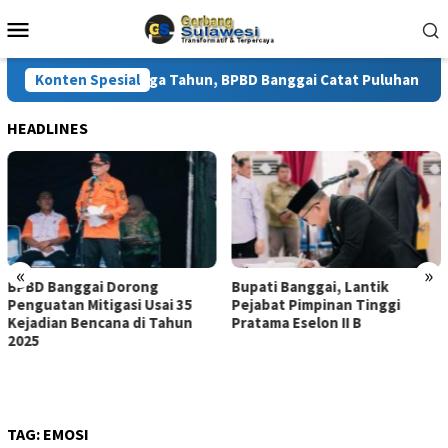
Loncat
Menu
ke
Mobile
konten
Enam Kali Dalam Tiga Tahun, BPBD Banggai Catat Puluhan Rumah 
Konten Spesial
HEADLINES
«
»
BPBD Banggai Dorong
Bupati Banggai, Lantik
Penguatan Mitigasi Usai 35
Pejabat Pimpinan Tinggi
Kejadian Bencana di Tahun
Pratama Eselon II B
2025
TAG:
EMOSI